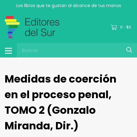
Los libros que te gustan al alcance de tus manos
0
$0
-
Medidas de coerción
en el proceso penal,
TOMO 2 (Gonzalo
Miranda, Dir.)