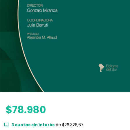
$78.980
3
cuotas sin interés
de
$26.326,67