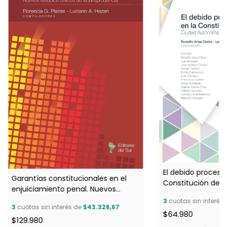
El debido proceso 
Garantías constitucionales en el
Constitución de l
enjuiciamiento penal. Nuevos
Buenos Aires - Co
estudios críticos de la
3
cuotas sin interés
Rodolfo Ariza Cler
3
cuotas sin interés de
$43.326,67
jurisprudencia - Compiladores:
$64.980
Martínez
$129.980
Florencia Plazas - Luciano Hazan