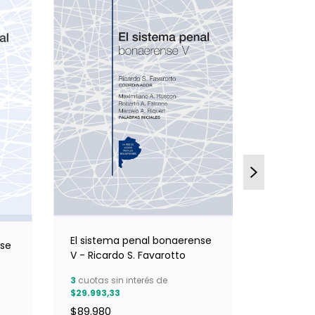
El siste
El sistema penal bonaerense
nse
tomo I- 
V - Ricardo S. Favarotto
3
cuotas s
3
cuotas sin interés de
$26.326,
$29.993,33
$78.980
$89.980