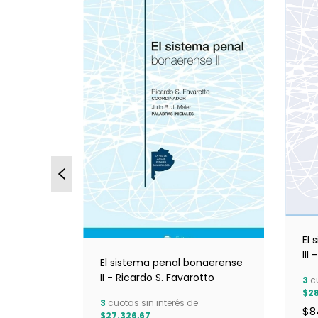
naerense,
El
avarotto
III
El sistema penal bonaerense
II - Ricardo S. Favarotto
3
cu
$28
3
cuotas sin interés de
$8
$27.326,67