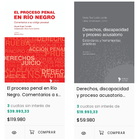
El proceso penal en Río
Derechos, discapacidad
Negro. Comentarios a su
y proceso acusatorio
Código Procesal (Miguel
(Custet Llambí y
3
cuotas sin interés de
3
cuotas sin interés de
A. Cardella)
Sheinbaum Lerner)
$39.993,33
$19.993,33
$119.980
$59.980