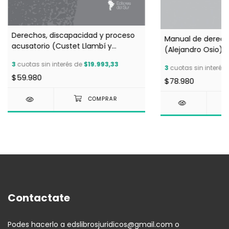
Derechos, discapacidad y proceso
Manual de derecho
acusatorio (Custet Llambí y
(Alejandro Osio)
Sheinbaum Lerner)
3
cuotas sin interés de
$19.993,33
3
cuotas sin interés
$59.980
$78.980
Contactate
Podes hacerlo a
edslibrosjuridicos@gmail.com
o