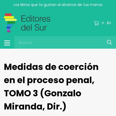
Los libros que te gustan al alcance de tus manos
0
$0
-
Medidas de coerción
en el proceso penal,
TOMO 3 (Gonzalo
Miranda, Dir.)