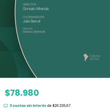
$78.980
3
cuotas sin interés
de
$26.326,67