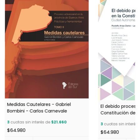
Medidas Cautelares - Gabriel
El debido proceso 
Bombini - Carlos Carnevale
Constitución de l
Buenos Aires - Co
3
cuotas sin interés de
$21.660
3
cuotas sin interés
Rodolfo Ariza Cler
$64.980
$64.980
Martínez