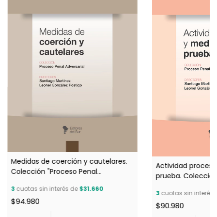
Medidas de coerción y cautelares.
Actividad procesa
Colección "Proceso Penal
prueba. Colección
Adversarial", Tomo 7 - Martínez,
Adversarial", Tomo
3
cuotas sin interés de
$31.660
Santiago y González, Leonel
3
cuotas sin interés
Santiago y Gonzál
$94.980
(Dirección)
$90.980
(Dirección)