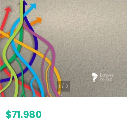
1
/
2
$71.980