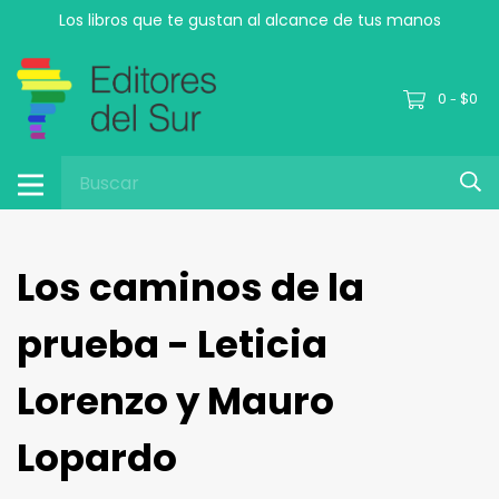
Los libros que te gustan al alcance de tus manos
0
$0
-
Los caminos de la
prueba - Leticia
Lorenzo y Mauro
Lopardo